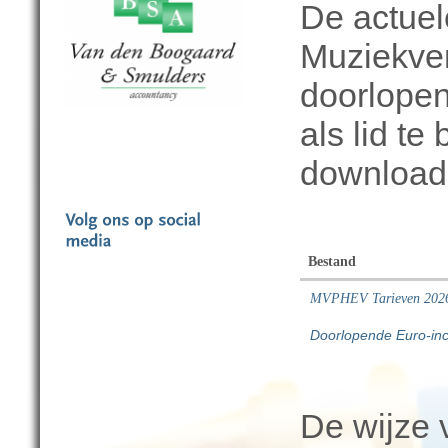
De actuel
Muziekve
doorlope
als lid te
download
Bestand
MVPHEV Tarieven 202
Doorlopende Euro-i
n
De wijze v