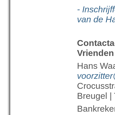
- Inschrij
van de H
Contactad
Vrienden
Hans Waal
voorzitte
Crocusstr
Breugel |
Bankreken