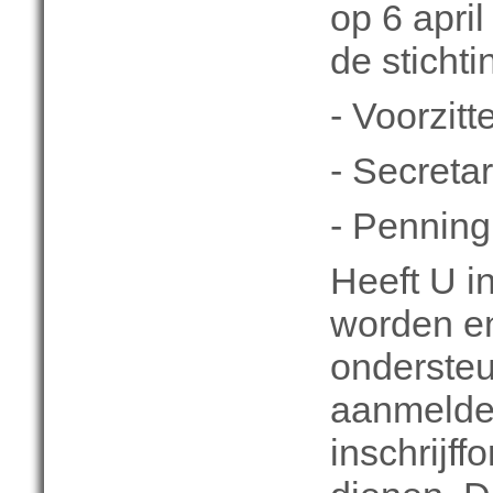
op 6 apri
de stichti
- Voorzit
- Secreta
- Penning
Heeft U i
worden e
ondersteu
aanmelde
inschrijff