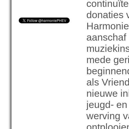
continuït
donaties 
Harmonie 
aanschaf
muziekin
mede geri
beginnend
als Vrien
nieuwe in
jeugd- en
werving v
ontplooie