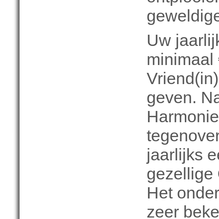
geweldige
Uw jaarlij
minimaal €
Vriend(in)
geven. Na
Harmonie,
tegenover.
jaarlijks 
gezellige
Het onder
zeer bek