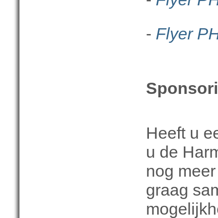
-
Flyer P
Sponsor
Heeft u e
u de Harm
nog meer
graag sam
mogelijkh