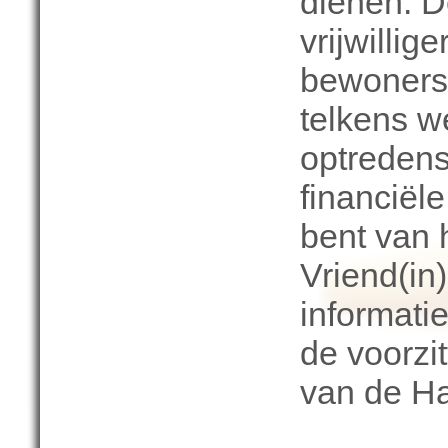
dienen.
D
vrijwillig
bewoners
telkens w
optredens
financiël
bent van
Vriend(in
informati
de voorzit
van de H