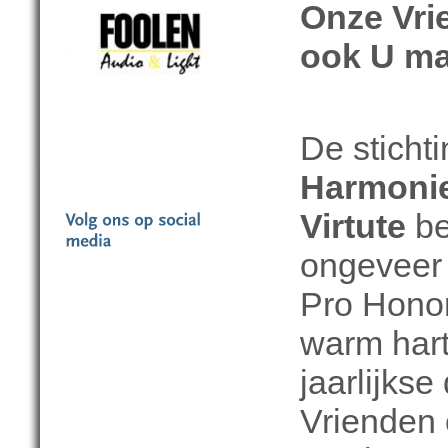
Onze Vri
ook U ma
De sticht
Harmonie
Virtute
be
ongeveer
Pro Honor
warm hart
jaarlijks
Vrienden 