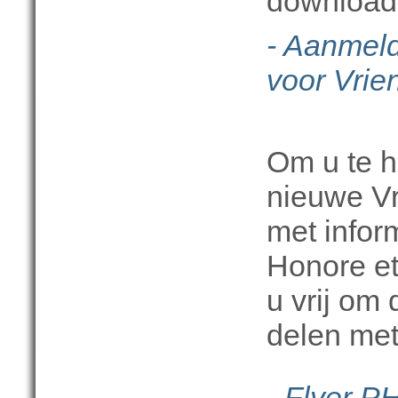
download
- Aanmeld
voor Vrie
Om u te h
nieuwe Vr
met infor
Honore et
u vrij om
delen met
-
Flyer P