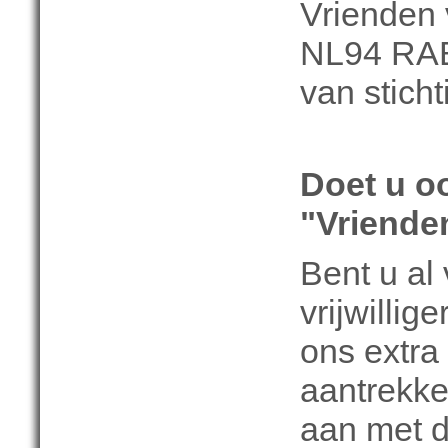
Vrienden 
NL94 RAB
van stich
Doet u o
"Vriende
Bent u al 
vrijwillig
ons extra
aantrekke
aan met d