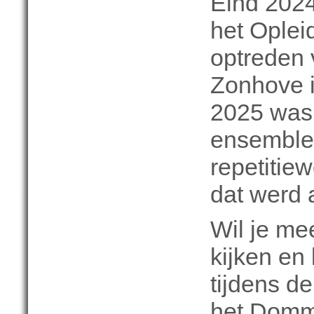
Eind 202
het Oplei
optreden
Zonhove i
2025 was
ensemble 
repetitie
dat werd 
Wil je me
kijken en
tijdens de
het Domme