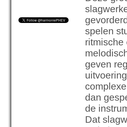
slagwerke
gevorderd
spelen st
ritmische
melodisc
geven reg
uitvoering
complexe
dan gespe
de instru
Dat slagwe