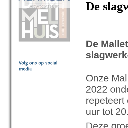
De slag
De Malle
slagwerk
Onze Mall
2022 onde
repeteert
uur tot 2
Deze groe