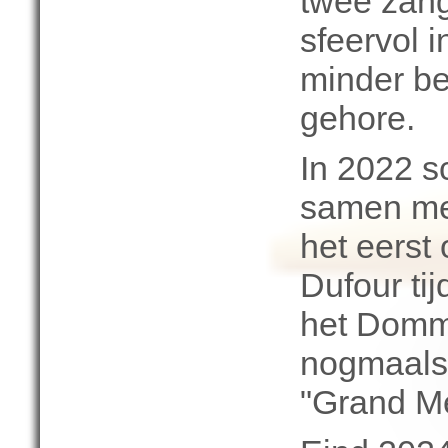
twee zang
sfeervol 
minder b
gehore.
In 2022 s
samen me
het eerst
Dufour ti
het Domm
nogmaals 
"Grand Me