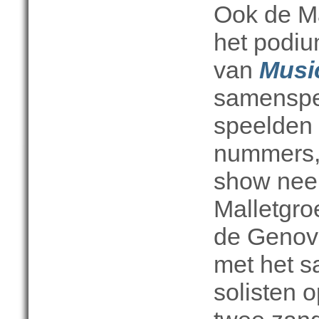
Ook de Ma
het podiu
van
Music
samenspe
speelden 
nummers,
show neer
Malletgro
de Genov
met het s
solisten 