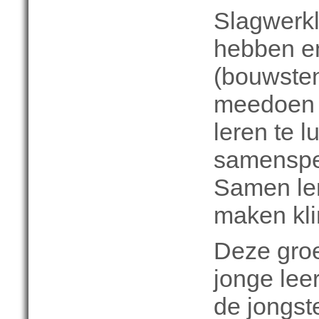
Slagwerkle
hebben en
(bouwste
meedoen 
leren te l
samenspe
Samen le
maken klin
Deze groe
jonge lee
de jongst