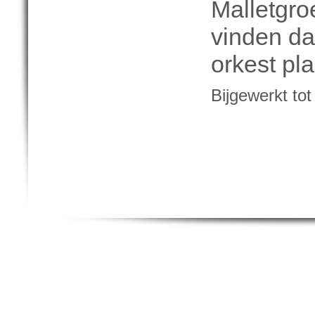
Malletgro
vinden da
orkest pl
Bijgewerkt to