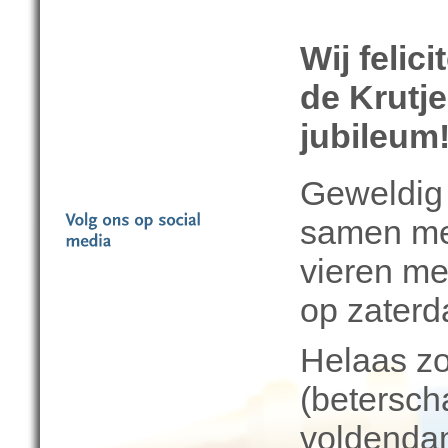
Wij felic
de Krutje
jubileum
Geweldig 
samen met
vieren me
op zaterda
Helaas zo
(betersch
voldendam